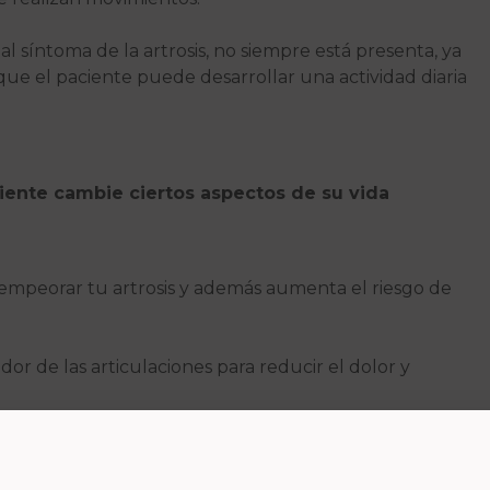
pal síntoma de la artrosis, no siempre está presenta, ya
que el paciente puede desarrollar una actividad diaria
ciente cambie ciertos aspectos de su vida
e empeorar tu artrosis y además aumenta el riesgo de
r de las articulaciones para reducir el dolor y
orar tu calidad de vida si padeces esta enfermedad.