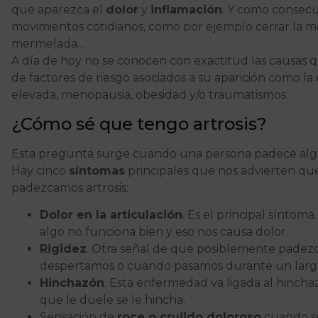
que aparezca el
dolor
y
inflamación
. Y como consec
movimientos cotidianos, como por ejemplo cerrar la man
mermelada…
A día de hoy no se conocen con exactitud las causas qu
de factores de riesgo asociados a su aparición como la ed
elevada, menopausia, obesidad y/o traumatismos.
¿Cómo sé que tengo artrosis?
Esta pregunta surge cuando una persona padece algún
Hay cinco
síntomas
principales que nos advierten q
padezcamos artrosis:
Dolor en la articulación
. Es el principal sínto
algo no funciona bien y eso nos causa dolor.
Rigidez
. Otra señal de que posiblemente padezc
despertamos o cuando pasamos durante un larg
Hinchazón
. Esta enfermedad va ligada al hinch
que le duele se le hincha.
Sensación de
roce o crujido doloroso
cuando se