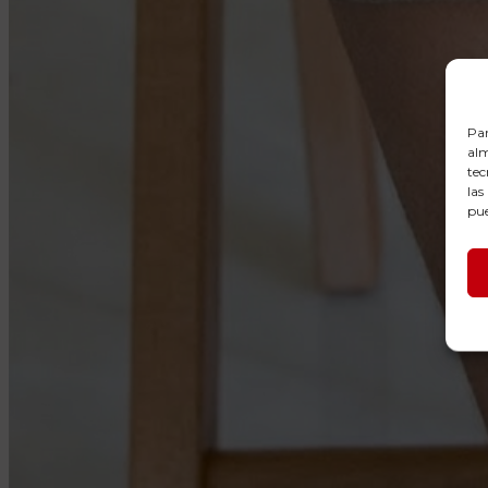
Par
alm
tec
las
pue