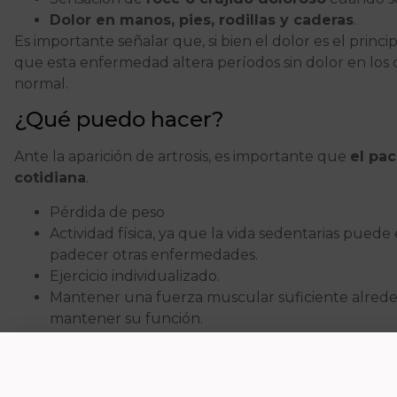
Dolor en manos, pies, rodillas y caderas
.
Es importante señalar que, si bien el dolor es el princi
que esta enfermedad altera períodos sin dolor en los 
normal.
¿Qué puedo hacer?
Ante la aparición de artrosis, es importante que
el pa
cotidiana
.
Pérdida de peso
Actividad física, ya que la vida sedentarias pued
padecer otras enfermedades.
Ejercicio individualizado.
Mantener una fuerza muscular suficiente alrededo
mantener su función.
Desde la
Clíncia David Marcos
te podemos ayudar a mej
Llámanos y te ayudaremos.
Escrito por