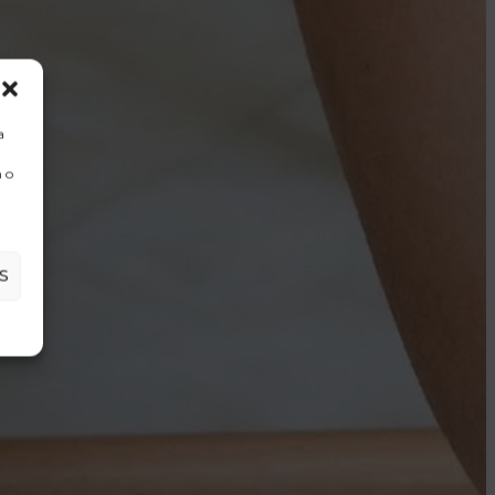
a
 o
S