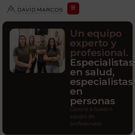
Un equipo
experto y
profesional.
Especialistas
en salud,
especialistas
en
personas
Conoce a nuestro
equipo de
profesionales