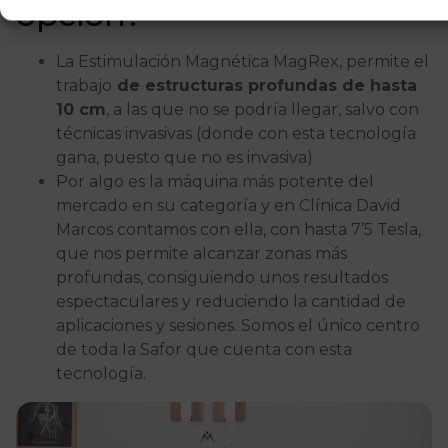
opción?
La Estimulación Magnética MagRex, permite el
trabajo
de estructuras profundas de hasta
10 cm
, a las que no se podría llegar, salvo con
técnicas invasivas (donde con esta tecnología
gana, puesto que no es invasiva)
Por algo es la máquina más potente del
mercado en su categoría y en Clínica David
Marcos contamos con ella, con hasta 7’5 Tesla,
que nos permite alcanzar zonas más
profundas, consiguiendo unos resultados
espectaculares y reduciendo la cantidad de
aplicaciones y sesiones. Somos el único centro
de toda la Safor que cuenta con esta
tecnología.