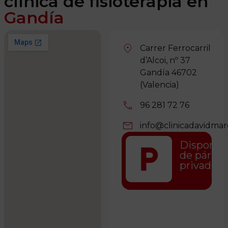
clínica de fisioterapia en
Gandía
Carrer Ferrocarril
d’Alcoi, nº 37
Gandía 46702
(Valencia)
96 281 72 76
info@clinicadavidma
Dispone
de párki
privado