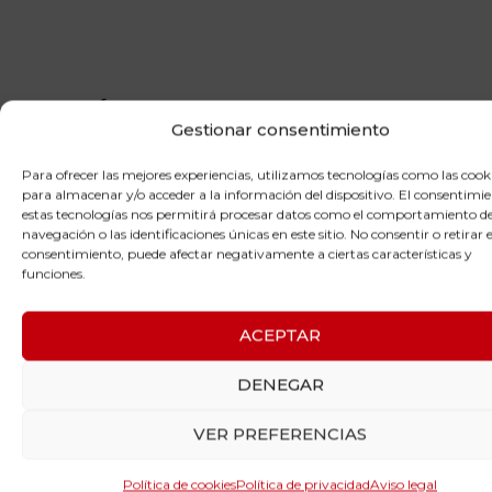
¿Qué es?
Gestionar consentimiento
La estimulación magnética se trata de una
Para ofrecer las mejores experiencias, utilizamos tecnologías como las cook
tecnología que se basa en campos magnéticos
para almacenar y/o acceder a la información del dispositivo. El consentimi
estas tecnologías nos permitirá procesar datos como el comportamiento d
pulsados de alta intensidad y tiene la capacidad de
navegación o las identificaciones únicas en este sitio. No consentir o retirar e
inducir una corriente eléctrica al interior de nuestro
consentimiento, puede afectar negativamente a ciertas características y
cuerpo. Con ello se consigue estimular los distintos
funciones.
tejidos, incluyendo además los nervios. Es capaz de
mejorar la función celular y regenerativa, así como
ACEPTAR
la muscular y producir una vasodilatación y un
aumento del trofismo.
DENEGAR
Es la magnetoterapia 2.0.
VER PREFERENCIAS
¿Por qué es la mejor
Política de cookies
Política de privacidad
Aviso legal