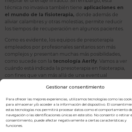
mejorar el drenaje linfático. Sin embargo, esta
técnica no invasiva también tiene
aplicaciones en
el mundo de la fisioterapia,
donde además de
aliviar calambres y otras molestias, permite reducir
los tiempos de recuperación en algunos pacientes.
Como es evidente, los equipos de presoterapia
empleados por profesionales sanitarios son más
complejos y presentan muchas más posibilidades,
como sucede con la
tecnología Aerify
. Vamos a ver
cuándo está indicada la presoterapia en fisioterapia,
con fines que van más allá de una eventual
reducción volumétrica.
Gestionar consentimiento
Qué es y para qué sirve la
Para ofrecer las mejores experiencias, utilizamos tecnologías como las cook
presoterapia
para almacenar y/o acceder a la información del dispositivo. El consentimi
estas tecnologías nos permitirá procesar datos como el comportamiento d
navegación o las identificaciones únicas en este sitio. No consentir o retirar e
consentimiento, puede afectar negativamente a ciertas características y
La presoterapia consiste en la
mejora del drenaje
funciones.
linfático y del retorno venoso mediante la