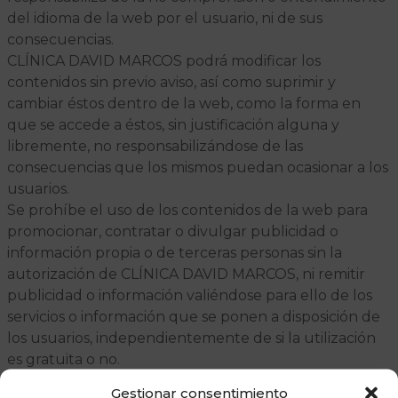
del idioma de la web por el usuario, ni de sus
consecuencias.
CLÍNICA DAVID MARCOS podrá modificar los
contenidos sin previo aviso, así como suprimir y
cambiar éstos dentro de la web, como la forma en
que se accede a éstos, sin justificación alguna y
libremente, no responsabilizándose de las
consecuencias que los mismos puedan ocasionar a los
usuarios.
Se prohíbe el uso de los contenidos de la web para
promocionar, contratar o divulgar publicidad o
información propia o de terceras personas sin la
autorización de CLÍNICA DAVID MARCOS, ni remitir
publicidad o información valiéndose para ello de los
servicios o información que se ponen a disposición de
los usuarios, independientemente de si la utilización
es gratuita o no.
Los enlaces o hiperenlaces que incorporen terceros
Gestionar consentimiento