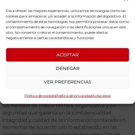
en sus páginas web, dirigidos a esta web, serán para la
apertura de la página web completa, no pudiendo
Para ofrecer las mejores experiencias, utilizamos tecnologías como las
manifestar, directa o indirectamente, indicaciones
cookies para almacenar y/o acceder a la información del dispositivo. El
consentimiento de estas tecnologías nos permitirá procesar datos como
falsas, inexactas o confusas, ni incurrir en acciones
el comportamiento de navegación o las identificaciones únicas en este
desleales o ilícitas en contra de CLÍNICA DAVID
sitio. No consentir o retirar el consentimiento, puede afectar
MARCOS
negativamente a ciertas características y funciones.
5.- MEDIDAS DE
ACEPTAR
SEGURIDAD.
DENEGAR
Los datos personales comunicados por el usuario
VER PREFERENCIAS
podrán ser almacenados en bases de datos
automatizadas o no, cuya titularidad corresponde en
Política de cookies
Política de privacidad
Aviso legal
exclusiva a CLÍNICA DAVID MARCOS, asumiendo todas
las medidas de índole técnica, organizativa y de
seguridad que garanticen la confidencialidad,
integridad y calidad de la información contenida en
las mismas de acuerdo con lo establecido en las
normativas vigentes en materia de protección de