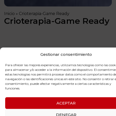
Inicio
»
Crioterapia-Game Ready
Crioterapia-Game Ready
Gestionar consentimiento
Aliarse con el frío es la mejor manera de tratar
ciertas lesiones, problemas médicos e, incluso,
Para ofrecer las mejores experiencias, utilizamos tecnologías como las cook
estéticos. Ante el dolor o ciertos problemas, lo mejor
para almacenar y/o acceder a la información del dispositivo. El consentimi
es aplicar
crioterapia
con el objetivo de conseguir
estas tecnologías nos permitirá procesar datos como el comportamiento d
navegación o las identificaciones únicas en este sitio. No consentir o retirar e
reacciones químicas dentro de nuestro organismo
consentimiento, puede afectar negativamente a ciertas características y
que favorezcan la alimentación celular y un
funciones.
aumento y mejora de la circulación sanguínea.
Muchos deportistas apuestan por la aplicación de la
ACEPTAR
crioterapia
porque ayuda a tratar cualquier tipo de
lesión deportiva: microrroturas fibrilares, tendiditis,
DENEGAR