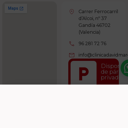
Carrer Ferrocarril
d’Alcoi, nº 37
Gandía 46702
(Valencia)
96 281 72 76
info@clinicadavidma
Dispone
de párki
privado