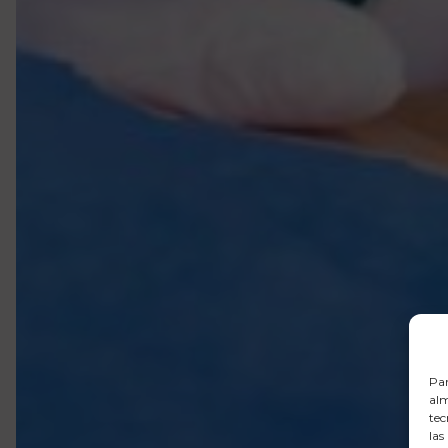
Par
alm
tec
las