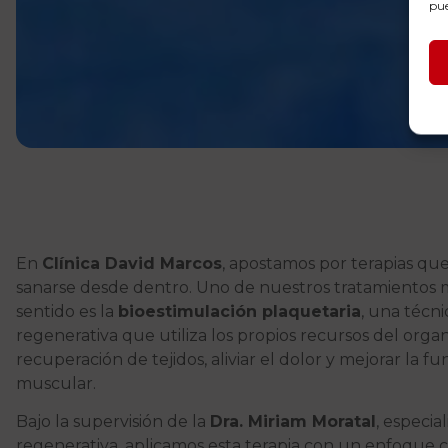
pue
En
Clínica David Marcos
, apostamos por terapias qu
sanarse desde dentro. Uno de nuestros tratamientos 
sentido es la
bioestimulación plaquetaria
, una técn
regenerativa que utiliza los propios recursos del orga
recuperación de tejidos, aliviar el dolor y mejorar la fu
muscular.
Bajo la supervisión de la
Dra. Miriam Moratal
, especia
regenerativa, aplicamos esta terapia con un enfoque cl