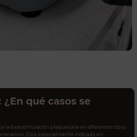
: ¿En qué casos se
?
os la bioestimulación plaquetaria en diferentes tipos
enerativos. Está especialmente indicada en: