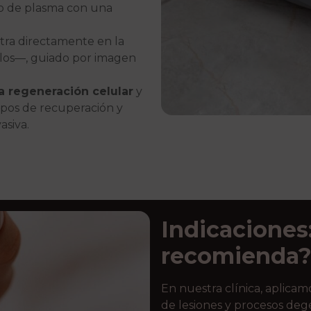
do de plasma con una
iltra directamente en la
los—, guiado por imagen
la regeneración celular
y
empos de recuperación y
asiva.
Indicaciones
recomienda
En nuestra clínica, aplicam
de lesiones y procesos deg