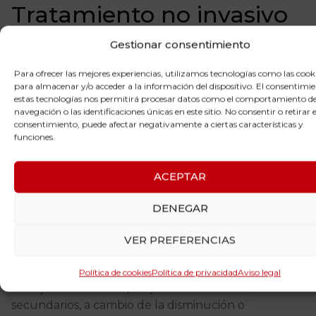
Tratamiento no invasivo
para el alivio del dolor
Gestionar consentimiento
Para ofrecer las mejores experiencias, utilizamos tecnologías como las cook
Son muchas las personas, que cansadas de probar
para almacenar y/o acceder a la información del dispositivo. El consentimi
tratamientos “milagro” y no obtener ningún
estas tecnologías nos permitirá procesar datos como el comportamiento d
resultado, deciden rendirse al dolor para sufrir la
navegación o las identificaciones únicas en este sitio. No consentir o retirar e
consentimiento, puede afectar negativamente a ciertas características y
resignación que ello conlleva o medicarse de por
funciones.
vida, y es por eso que debemos saber que hay
tratamientos poco conocidos y que tienen una
impresionante efectividad, tanto en dolor agudo
ACEPTAR
como crónico, reduciendo o eliminando el dolor y
DENEGAR
aumentando los rangos articulares. Se trata de la
Neuroestimulación Interactiva Inteligente.
VER PREFERENCIAS
Uno de los detalles más importantes de nuestro
nuevo tratamiento es que no es invasivo ya que
Política de cookies
Política de privacidad
Aviso legal
trabajamos desde la piel y no tiene efectos
secundarios, a cambio de la disminución o