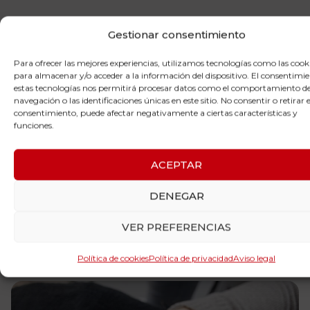
Gestionar consentimiento
En la
Clínica de Fisioterapia David Marcos en
Gandía
hemos desarrollado una solución
Para ofrecer las mejores experiencias, utilizamos tecnologías como las cook
innovadora y natural para abordar los problemas de
para almacenar y/o acceder a la información del dispositivo. El consentimi
descanso: la
Unidad del Sueño con
estas tecnologías nos permitirá procesar datos como el comportamiento d
Neuromodulación no invasiva NESA XSignal
.
navegación o las identificaciones únicas en este sitio. No consentir o retirar e
consentimiento, puede afectar negativamente a ciertas características y
Esta tecnología de vanguardia permite actuar
funciones.
directamente sobre el sistema nervioso para
restablecer su equilibrio
, mejorar la calidad del
ACEPTAR
sueño y recuperar la vitalidad en el día a día.
El enfoque que aplicamos combina la precisión
DENEGAR
tecnológica con una atención clínica totalmente
VER PREFERENCIAS
personalizada. Cada tratamiento se adapta al
paciente, con el objetivo de
transformar su patrón
Política de cookies
Política de privacidad
Aviso legal
de sueño
de manera gradual, segura y eficaz.