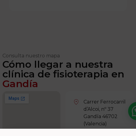
Consulta nuestro mapa
Cómo llegar a nuestra
clínica de fisioterapia en
Gandía
Carrer Ferrocarril
d’Alcoi, nº 37
Gandía 46702
(Valencia)
96 281 72 76