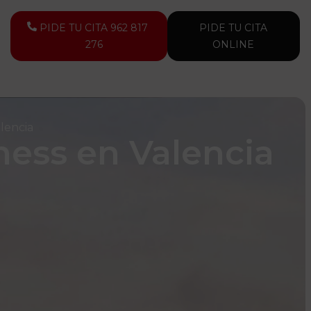
PIDE TU CITA 962 817
PIDE TU CITA
276
ONLINE
alencia
ness en Valencia