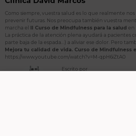
Clínica David Marcos
Como siempre, vuestra salud es lo que realmente nos 
prevenir futuras. Nos preocupa también vuestra ment
marcha el
II Curso de Mindfulness para la salud
en 
La práctica de la atención plena ayudará a pacientes c
parte baja de la espada…) a aliviar ese dolor. Pero tam
Mejora tu calidad de vida. Curso de Mindfulness 
https://www.youtube.com/watch?v=M-qpH6iZtA0
Escrito por
David Marcos
FISIOTERAPEUTA
Ver CV