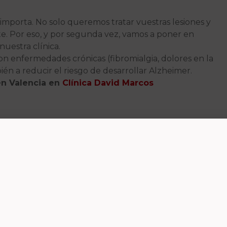
importa. No solo queremos tratar vuestras lesiones y
e. Por eso, y por segunda vez, vamos a poner en
nuestra clínica.
on enfermedades crónicas (fibromialgia, dolores en la
bién a reducir el riesgo de desarrollar Alzheimer.
en Valencia en
Clínica David Marcos