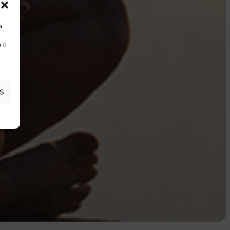
a
 o
S