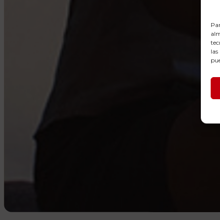
Par
alm
tec
las
pue