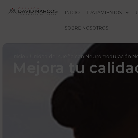
INICIO
TRATAMIENTOS
SOBRE NOSOTROS
Inicio
»
Unidad del sueño con Neuromodulación Ne
Mejora tu calida