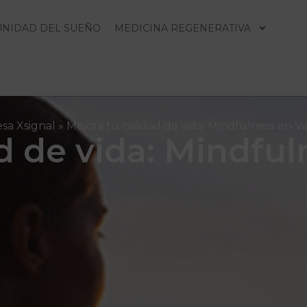
UNIDAD DEL SUEÑO
MEDICINA REGENERATIVA
sa Xsignal
»
Mejora tu calidad de vida: Mindfulness en V
d de vida: Mindful