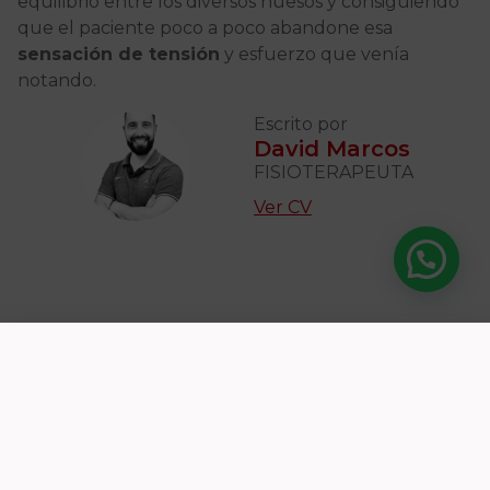
equilibrio entre los diversos huesos y consiguiendo
que el paciente poco a poco abandone esa
sensación de tensión
y esfuerzo que venía
notando.
Escrito por
David Marcos
FISIOTERAPEUTA
Ver CV
Blog de fisioterapia
Descubre otros
artículos
relacionados