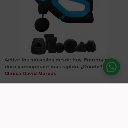
Active los músculos desde hoy. Entrena más
duro y recupérate más rápido. ¿Dónde? En
Clínica David Marcos
.
Ponte en contacto con nosotros
Escrito por
David Marcos
FISIOTERAPEUTA
Ver CV