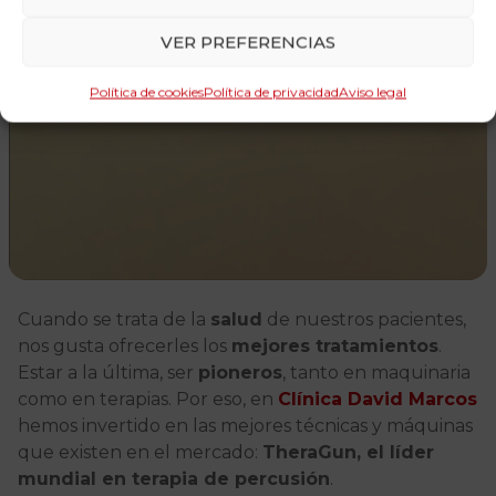
VER PREFERENCIAS
Política de cookies
Política de privacidad
Aviso legal
Cuando se trata de la
salud
de nuestros pacientes,
nos gusta ofrecerles los
mejores tratamientos
.
Estar a la última, ser
pioneros
, tanto en maquinaria
como en terapias. Por eso, en
Clínica David Marcos
hemos invertido en las mejores técnicas y máquinas
que existen en el mercado:
TheraGun, el líder
mundial en terapia de percusión
.